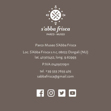
Parco Museo S'Abba Frisca
Loc. S'Abba Frisca s.n.c, 08022 Dorgali (NU)
lat. 40.307452, long. 9.62993
P.IVA 01405070911
tel. +39 333 7655 405
sabbafrisca@gmail.com