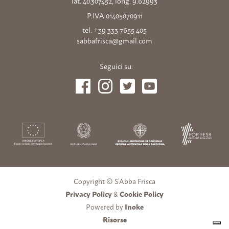
lat. 40.307452, long. 9.62993
P.IVA 01405070911
tel. +39 333 7655 405
sabbafrisca@gmail.com
Seguici su:
Copyright © S’Abba Frisca
Privacy Policy
&
Cookie Policy
Powered by
Inoke
Risorse