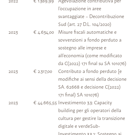
2022
€ 1.389,99
Agevolazione contributiva per
l’occupazione in aree
svantaggiate – Decontribuzione
Sud (art. 27 D.L. 104/2020)
2023
€ 4.634,00
Misure fiscali automatiche e
sovvenzioni a fondo perduto a
sostegno alle imprese e
all’economia (come modificato
da C(2022) 171 final su SA 101076)
2023
€ 2.317,00
Contributo a fondo perduto [e
modifiche ai sensi della decisione
SA. 62668 e decisione C(2022)
171 final) SA 101076)
2023
€ 44.665,55
Investimento 3.3: Capacity
building per gli operatori della
cultura per gestire la transizione
digitale e verdeSub-
Investimento 3.3.2: Sostegno ai