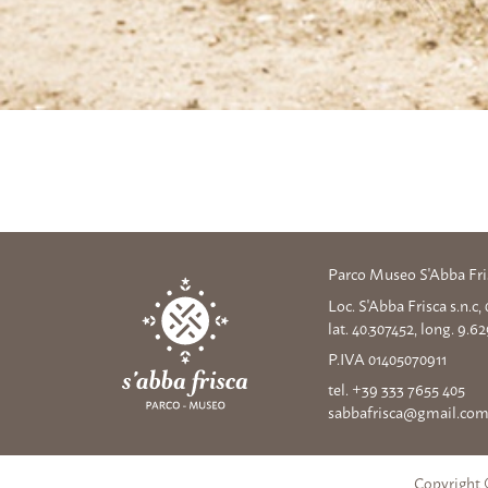
Parco Museo S'Abba Fri
Loc. S'Abba Frisca s.n.c
lat. 40.307452, long. 9.6
P.IVA 01405070911
tel. +39 333 7655 405
sabbafrisca@gmail.co
Copyright 