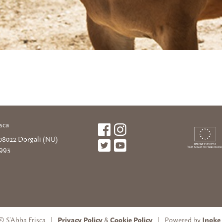
sca
, 08022 Dorgali (NU)
2993
m
© S’Abba Frisca
Privacy Policy
&
Cookie Policy
Powered by
Inoke