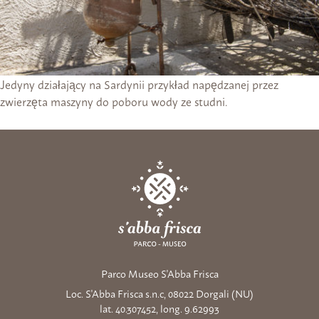
Jedyny działający na Sardynii przykład napędzanej przez
zwierzęta maszyny do poboru wody ze studni.
Parco Museo S'Abba Frisca
Loc. S'Abba Frisca s.n.c, 08022 Dorgali (NU)
lat. 40.307452, long. 9.62993