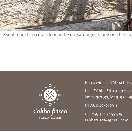
Le seul modèle en état de marche en Sardaigne d’une machine à t
Parco Museo S'Abba Frisc
Loc. S'Abba Frisca s.n.c, 
lat. 40.307452, long. 9.629
P.IVA 01405070911
tel. +39 333 7655 405
sabbafrisca@gmail.com