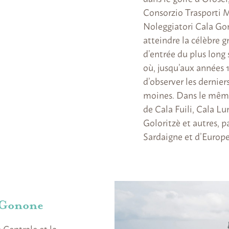
Consorzio Trasporti M
Noleggiatori Cala Go
atteindre la célèbre 
d’entrée du plus long 
où, jusqu’aux années 1
d’observer les dernie
moines. Dans le même 
de Cala Fuili, Cala Lu
Goloritzè et autres, p
Sardaigne et d’Europe
a Gonone
 Centrale et la