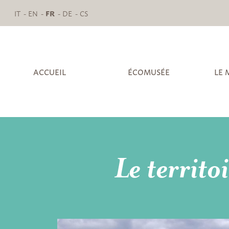
IT
EN
FR
DE
CS
ACCUEIL
ÉCOMUSÉE
LE 
Le territo