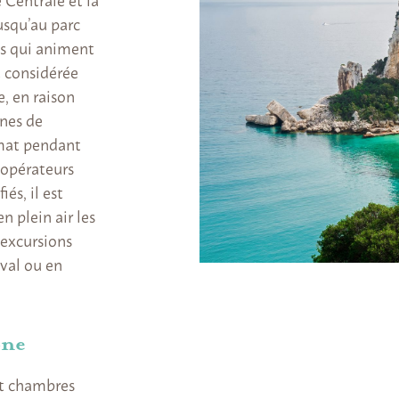
usqu’au parc
s qui animent
t considérée
, en raison
ines de
imat pendant
 opérateurs
és, il est
n plein air les
s excursions
eval ou en
one
et chambres