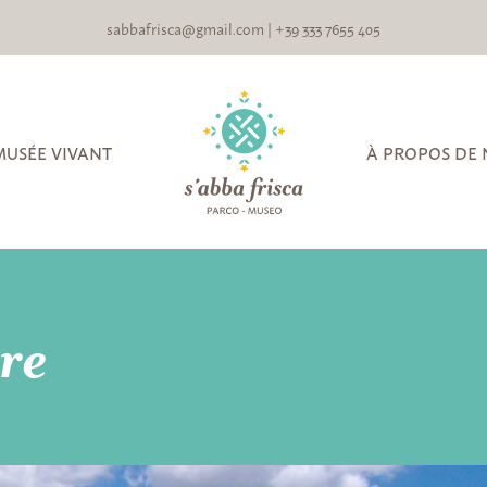
sabbafrisca@gmail.com
|
+39 333 7655 405
MUSÉE VIVANT
À PROPOS DE
ire