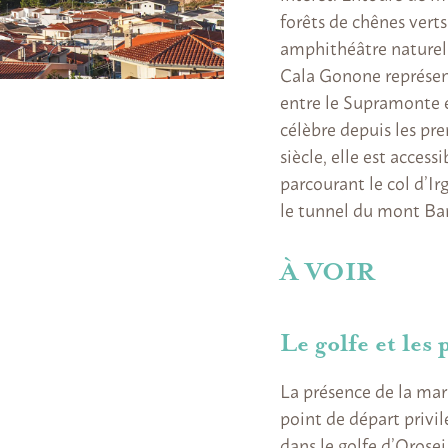
forêts de chênes vert
amphithéâtre naturel 
Cala Gonone représen
entre le Supramonte e
célèbre depuis les pr
siècle, elle est acces
parcourant le col d’Ir
le tunnel du mont Bar
À VOIR
Le golfe et les 
La présence de la mar
point de départ privil
dans le golfe d’Orosei,