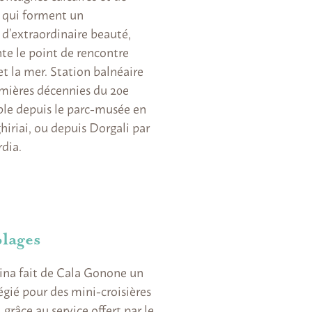
s qui forment un
d’extraordinaire beauté,
te le point de rencontre
t la mer. Station balnéaire
emières décennies du 20e
sible depuis le parc-musée en
ghiriai, ou depuis Dorgali par
dia.
plages
ina fait de Cala Gonone un
égié pour des mini-croisières
 grâce au service offert par le