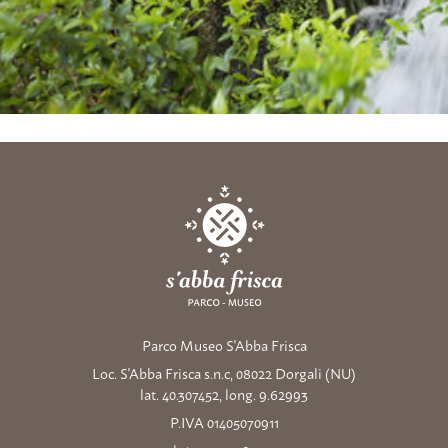
Parco Museo S'Abba Frisca
Loc. S'Abba Frisca s.n.c, 08022 Dorgali (NU)
lat. 40.307452, long. 9.62993
P.IVA 01405070911