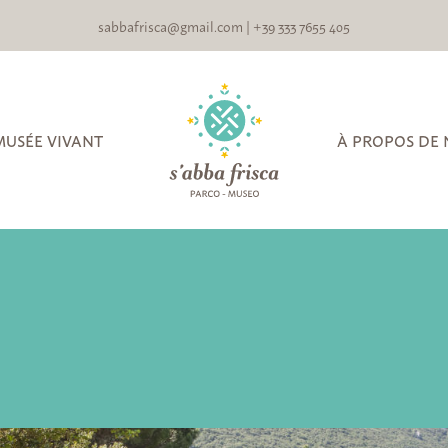
sabbafrisca@gmail.com
|
+39 333 7655 405
MUSÉE VIVANT
À PROPOS DE