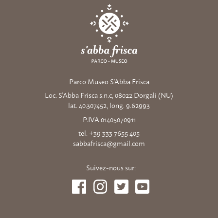
Parco Museo S'Abba Frisca
Loc. S'Abba Frisca s.n.c, 08022 Dorgali (NU)
lat. 40.307452, long. 9.62993
P.IVA 01405070911
tel. +39 333 7655 405
sabbafrisca@gmail.com
Suivez-nous sur: