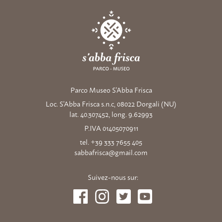
Parco Museo S'Abba Frisca
Loc. S'Abba Frisca s.n.c, 08022 Dorgali (NU)
lat. 40.307452, long. 9.62993
P.IVA 01405070911
tel. +39 333 7655 405
sabbafrisca@gmail.com
Suivez-nous sur: