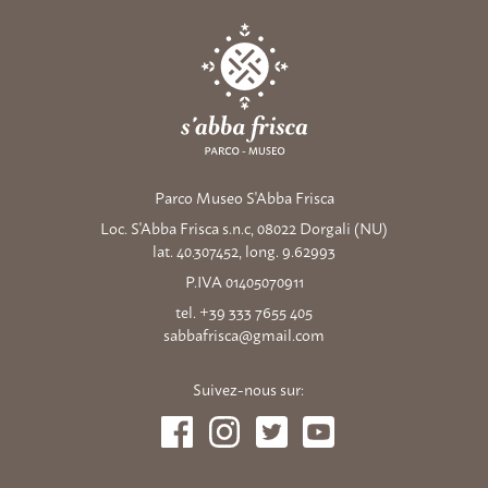
Parco Museo S'Abba Frisca
Loc. S'Abba Frisca s.n.c, 08022 Dorgali (NU)
lat. 40.307452, long. 9.62993
P.IVA 01405070911
tel. +39 333 7655 405
sabbafrisca@gmail.com
Suivez-nous sur: