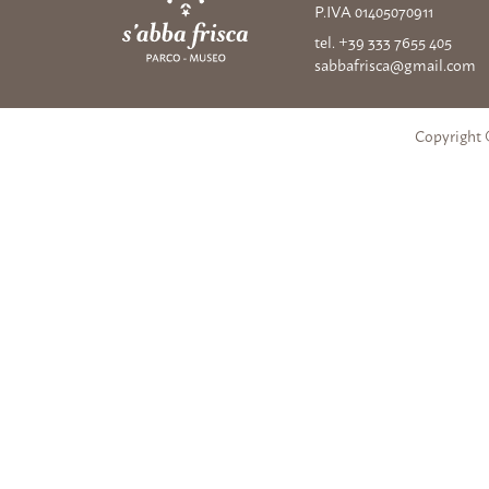
P.IVA 01405070911
tel. +39 333 7655 405
sabbafrisca@gmail.com
Copyright 