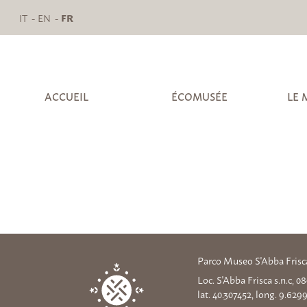
IT
EN
FR
ACCUEIL
ÉCOMUSÉE
LE 
Parco Museo S'Abba Frisc
Loc. S'Abba Frisca s.n.c, 
lat. 40.307452, long. 9.629