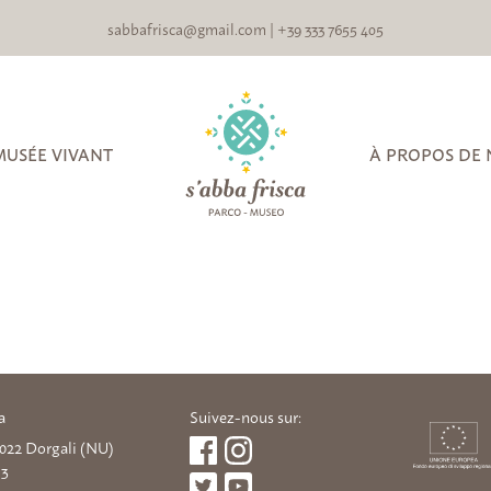
sabbafrisca@gmail.com
|
+39 333 7655 405
MUSÉE VIVANT
À PROPOS DE
a
Suivez-nous sur:
08022 Dorgali (NU)
93