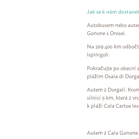
Jak se k nám dostane
Autobusem nebo autem: 
Gonone s Orosei.
Na 209 400 km odbočte
Ispinigoli.
Pokračujte po obecní si
plážím Osala di Dorgal
Autem z Dorgali: Kromě 
silnici 5 km, která z 
k pláži Cala Cartoe les
Autem z Cala Gonone: J