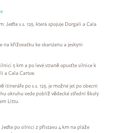
te
Jeďte s.s. 125, která spojuje Dorgali a Cala
 na křižovatku ke skanzenu a jeskyni
lnici 5 km a po levé straně opusťte silnice k
i a Cala Cartoe.
itineráře po s.s. 125, je možné jet po obecní
vrchu okruhu vede poblíž vědecké střední školy
em Littu.
eďte po silnici z přístavu 4 km na pláže