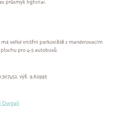
es průsmyk Irghiriai.
 má velké vnitřní parkoviště s manévrovacím
 plochu pro 4-5 autobusů.
,307452, výš. 9,62993
 Dorgali