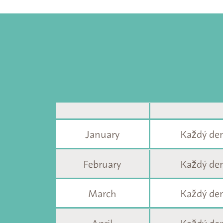
January
Každý den
February
Každý den
March
Každý den
April
Každý den