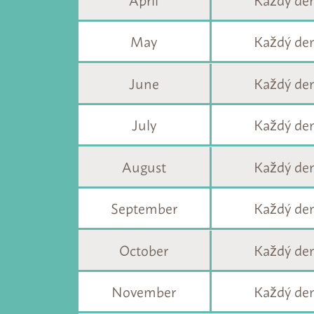
May
Každý den 
June
Každý den
July
Každý den
August
Každý den
September
Každý den
October
Každý den 
November
Každý den