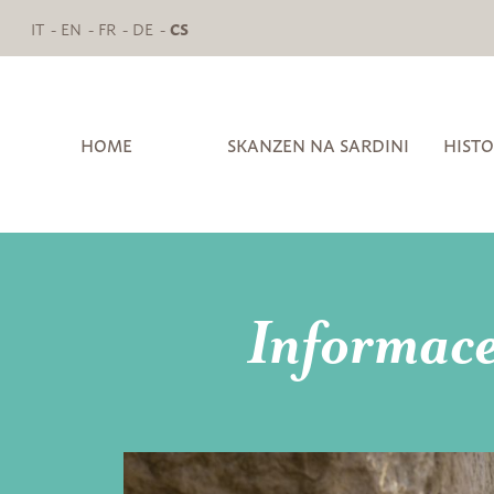
IT
EN
FR
DE
CS
HOME
SKANZEN NA SARDINI
HISTO
Informac