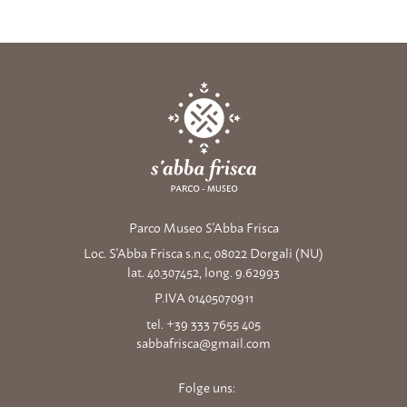
Parco Museo S'Abba Frisca
Loc. S'Abba Frisca s.n.c, 08022 Dorgali (NU)
lat. 40.307452, long. 9.62993
P.IVA 01405070911
tel. +39 333 7655 405
sabbafrisca@gmail.com
Folge uns: