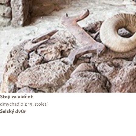
Stojí za vidění:
dmychadlo z 19. století
Selský dvůr