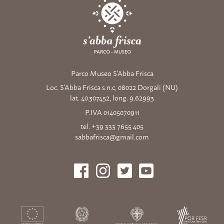
Parco Museo S'Abba Frisca
Loc. S'Abba Frisca s.n.c, 08022 Dorgali (NU)
lat. 40.307452, long. 9.62993
P.IVA 01405070911
tel. +39 333 7655 405
sabbafrisca@gmail.com