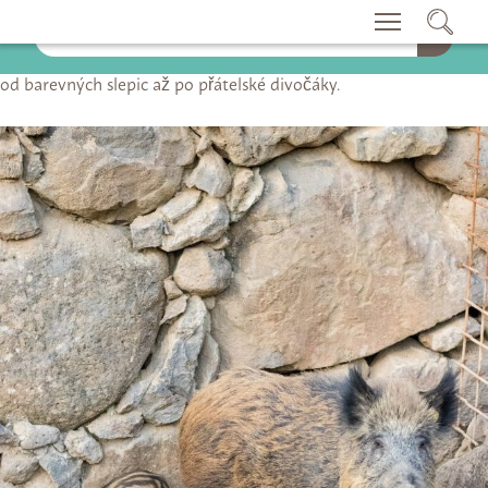
Farma je dětmi nejoblíbenější částí skanzenu s mnoha zvířaty:
od barevných slepic až po přátelské divočáky.