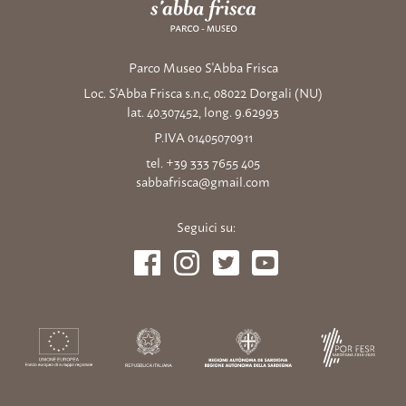
Parco Museo S'Abba Frisca
Loc. S'Abba Frisca s.n.c, 08022 Dorgali (NU)
lat. 40.307452, long. 9.62993
P.IVA 01405070911
tel. +39 333 7655 405
sabbafrisca@gmail.com
Seguici su: