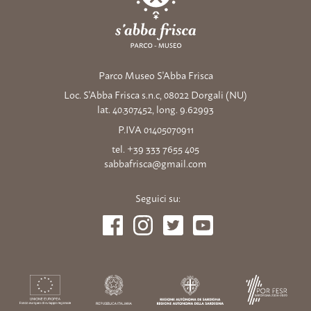
Parco Museo S'Abba Frisca
Loc. S'Abba Frisca s.n.c, 08022 Dorgali (NU)
lat. 40.307452, long. 9.62993
P.IVA 01405070911
tel. +39 333 7655 405
sabbafrisca@gmail.com
Seguici su: