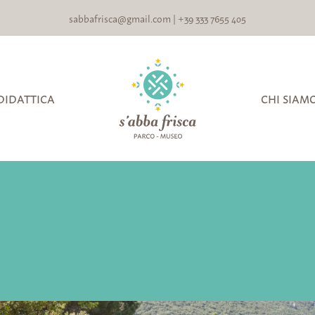
sabbafrisca@gmail.com
|
+39 333 7655 405
DIDATTICA
CHI SIAM