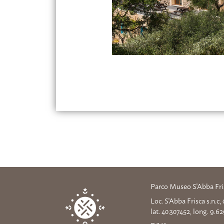
Parco Museo S'Abba Fri
Loc. S'Abba Frisca s.n.c
lat. 40.307452, long. 9.6