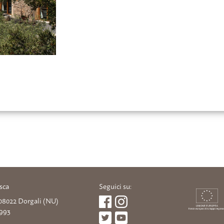
sca
Seguici su:
, 08022 Dorgali (NU)
2993