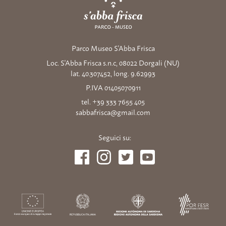
Parco Museo S'Abba Frisca
Loc. S'Abba Frisca s.n.c, 08022 Dorgali (NU)
lat. 40.307452, long. 9.62993
P.IVA 01405070911
tel. +39 333 7655 405
sabbafrisca@gmail.com
Seguici su: