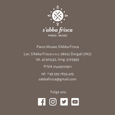
Parco Museo S'Abba Frisca
Loc. S'Abba Frisca s.n.c, 08022 Dorgali (NU)
lat. 40.307452, long. 9.62993
P.IVA 01405070911
tel. +39 333 7655 405
sabbafrisca@gmail.com
Folge uns: